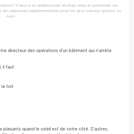
aison? D’abord en additionnant les frais réels et potentiels (en
tant des dépenses supplémentaires pour les gros travaux (prévus ou
non).
re directeur des opérations d’un bâtiment qui n’arrête
il faut :
 le toit
e plaisants quand le soleil est de votre côté. D’autres,